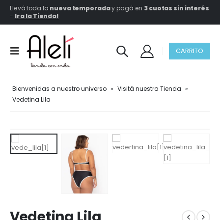
Llevá toda la
nueva temporada
y pagá en
3 cuotas sin interés
-
Ir a la Tienda!
CARRITO
Bienvenidas a nuestro universo
»
Visitá nuestra Tienda
»
Vedetina Lila
Vedetina Lila