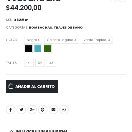
$
44.200,00
SKU:
482##
CATEGORÍAS:
BOMBACHAS
,
TRAJES DE BAÑO
COLOR
Negro X
Celeste Laguna X
Verde Tropical X
TALLES
X1
X2
X3
AÑADIR AL CARRITO
INFORMACIÓN ADICIONAL