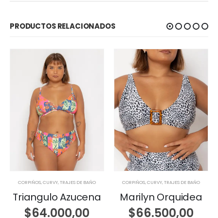
PRODUCTOS RELACIONADOS
CORPIÑOS
,
CURVY
,
TRAJES DE BAÑO
CORPIÑOS
,
CURVY
,
TRAJES DE BAÑO
Triangulo Azucena
Marilyn Orquidea
$
64.000,00
$
66.500,00