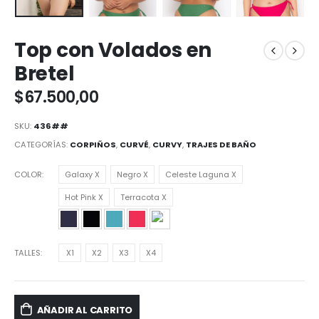
Top con Volados en
Bretel
$
67.500,00
SKU:
436##
CATEGORÍAS:
CORPIÑOS
,
CURVÉ
,
CURVY
,
TRAJES DE BAÑO
COLOR
Galaxy X
Negro X
Celeste Laguna X
Hot Pink X
Terracota X
TALLES
X1
X2
X3
X4
AÑADIR AL CARRITO