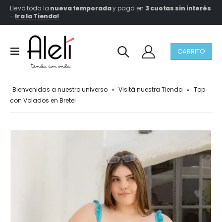
Llevá toda la
nueva temporada
y pagá en
3 cuotas sin interés
-
Ir a la Tienda!
CARRITO
Bienvenidas a nuestro universo
»
Visitá nuestra Tienda
»
Top
con Volados en Bretel