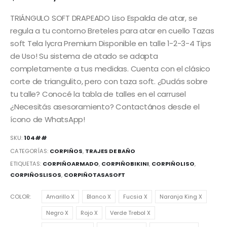
TRIÁNGULO SOFT DRAPEADO Liso Espalda de atar, se
regula a tu contorno Breteles para atar en cuello Tazas
soft Tela lycra Premium Disponible en talle 1-2-3-4 Tips
de Uso! Su sistema de atado se adapta
completamente a tus medidas. Cuenta con el clásico
corte de triangulito, pero con taza soft. ¿Dudás sobre
tu talle? Conocé la tabla de talles en el carrusel
¿Necesitás asesoramiento? Contactános desde el
ícono de WhatsApp!
SKU:
104##
CATEGORÍAS:
CORPIÑOS
,
TRAJES DE BAÑO
ETIQUETAS:
CORPIÑOARMADO
,
CORPIÑOBIKINI
,
CORPIÑOLISO
,
CORPIÑOSLISOS
,
CORPIÑOTASASOFT
COLOR
Amarillo X
Blanco X
Fucsia X
Naranja King X
Negro X
Rojo X
Verde Trebol X