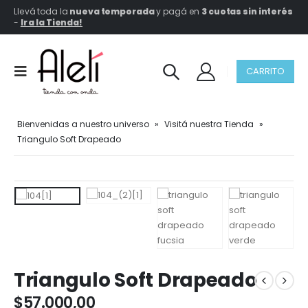
Llevá toda la
nueva temporada
y pagá en
3 cuotas sin interés
-
Ir a la Tienda!
CARRITO
Bienvenidas a nuestro universo
»
Visitá nuestra Tienda
»
Triangulo Soft Drapeado
Triangulo Soft Drapeado
$
57.000,00