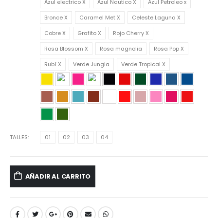
Azul electrico X
Azul Nautico X
Azul Petroleo x
Bronce X
Caramel Met X
Celeste Laguna X
Cobre X
Grafito X
Rojo Cherry X
Rosa Blossom X
Rosa magnolia
Rosa Pop X
Rubí X
Verde Jungla
Verde Tropical X
TALLES
01
02
03
04
AÑADIR AL CARRITO