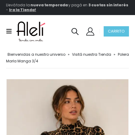
Llevá toda la
nueva temporada
y pagá en
3 cuotas sin interés
-
Ir a la Tienda!
CARRITO
Bienvenidas a nuestro universo
»
Visitá nuestra Tienda
»
Polera
Marla Manga 3/4