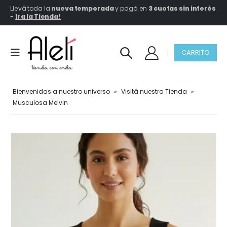
Llevá toda la
nueva temporada
y pagá en
3 cuotas sin interés
-
Ir a la Tienda!
CARRITO
Bienvenidas a nuestro universo
»
Visitá nuestra Tienda
»
Musculosa Melvin