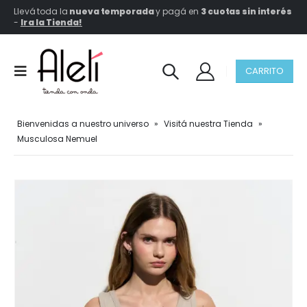
Llevá toda la
nueva temporada
y pagá en
3 cuotas sin interés
-
Ir a la Tienda!
CARRITO
Bienvenidas a nuestro universo
»
Visitá nuestra Tienda
»
Musculosa Nemuel