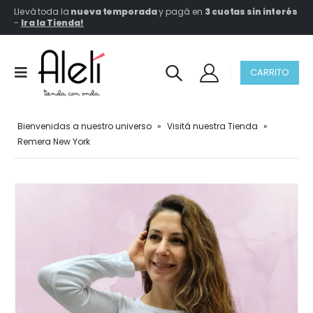
Llevá toda la
nueva temporada
y pagá en
3 cuotas sin interés
-
Ir a la Tienda!
CARRITO
Bienvenidas a nuestro universo
»
Visitá nuestra Tienda
»
Remera New York