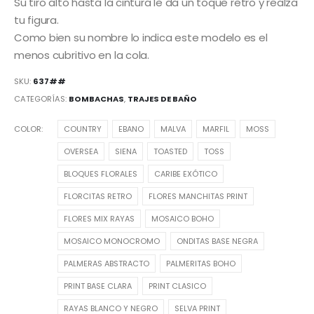
Su tiro alto hasta la cintura le da un toque retro y realza
tu figura.
Como bien su nombre lo indica este modelo es el
menos cubritivo en la cola.
SKU:
637##
CATEGORÍAS:
BOMBACHAS
,
TRAJES DE BAÑO
COLOR
COUNTRY
EBANO
MALVA
MARFIL
MOSS
OVERSEA
SIENA
TOASTED
TOSS
BLOQUES FLORALES
CARIBE EXÓTICO
FLORCITAS RETRO
FLORES MANCHITAS PRINT
FLORES MIX RAYAS
MOSAICO BOHO
MOSAICO MONOCROMO
ONDITAS BASE NEGRA
PALMERAS ABSTRACTO
PALMERITAS BOHO
PRINT BASE CLARA
PRINT CLASICO
RAYAS BLANCO Y NEGRO
SELVA PRINT