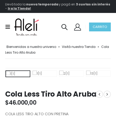
Llevá toda la
nueva temporada
y pagá en
3 cuotas sin interés
-
Ir a la Tienda!
CARRITO
Bienvenidas a nuestro universo
»
Visitá nuestra Tienda
»
Cola
Less Tiro Alto Aruba
Cola Less Tiro Alto Aruba
$
46.000,00
COLA LESS TIRO ALTO CON PRETINA