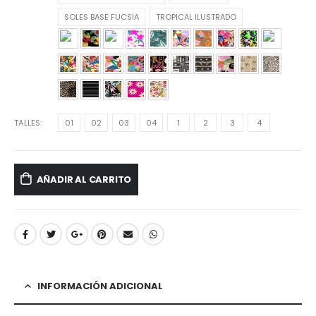
SOLES BASE FUCSIA
TROPICAL ILUSTRADO
TALLES
01
02
03
04
1
2
3
4
AÑADIR AL CARRITO
INFORMACIÓN ADICIONAL