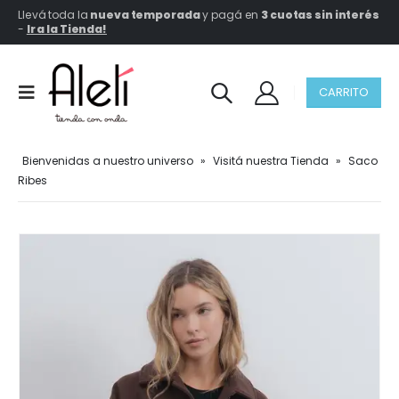
Llevá toda la
nueva temporada
y pagá en
3 cuotas sin interés
-
Ir a la Tienda!
CARRITO
Bienvenidas a nuestro universo
»
Visitá nuestra Tienda
»
Saco
Ribes