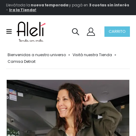
Llevá toda la
nueva temporada
y pagá en
3 cuotas sin interés
-
Ir a la Tienda!
CARRITO
Bienvenidas a nuestro universo
»
Visitá nuestra Tienda
»
Camisa Detroit