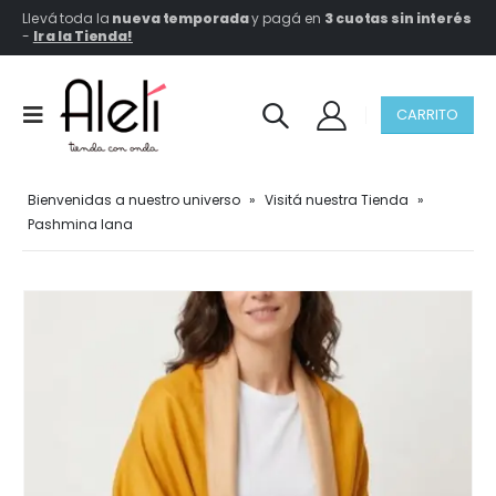
Llevá toda la
nueva temporada
y pagá en
3 cuotas sin interés
-
Ir a la Tienda!
CARRITO
Bienvenidas a nuestro universo
»
Visitá nuestra Tienda
»
Pashmina Iana