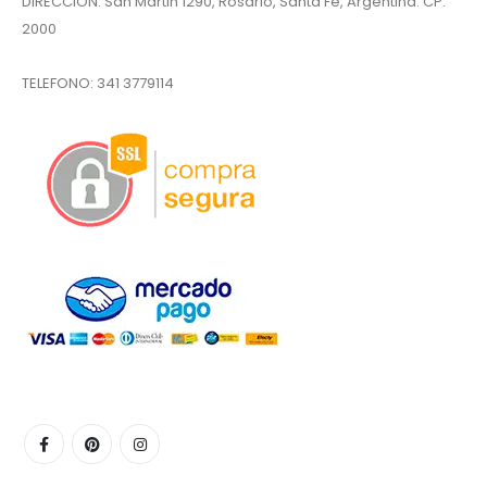
DIRECCION: San Martin 1290, Rosario, Santa Fe, Argentina. CP:
2000
TELEFONO:
341 3779114