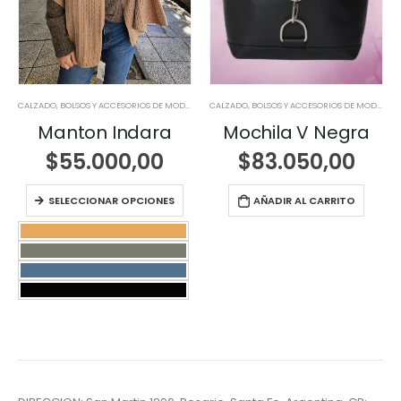
CALZADO, BOLSOS Y ACCESORIOS DE MODA
,
NOVEDADES
,
NOVEDADES
CALZADO, BOLSOS Y ACCESORIOS DE MODA
,
NO
Manton Indara
Mochila V Negra
$
55.000,00
$
83.050,00
SELECCIONAR OPCIONES
AÑADIR AL CARRITO