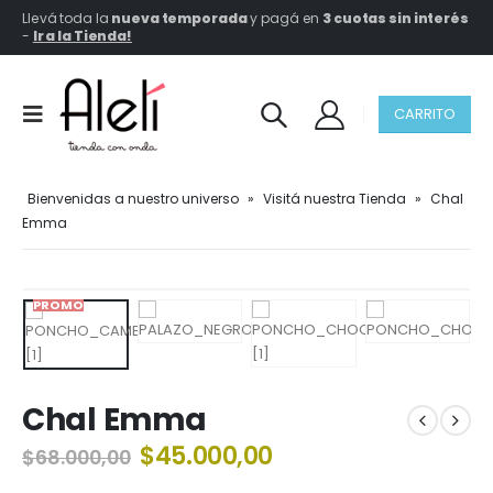
Llevá toda la
nueva temporada
y pagá en
3 cuotas sin interés
-
Ir a la Tienda!
CARRITO
Bienvenidas a nuestro universo
»
Visitá nuestra Tienda
»
Chal
Emma
PROMO
Chal Emma
El
El
$
45.000,00
$
68.000,00
precio
precio