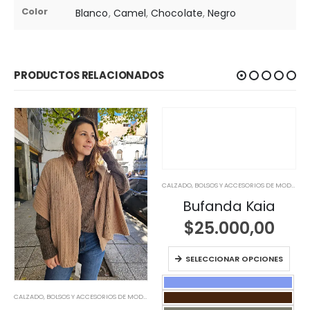
Color
Blanco
,
Camel
,
Chocolate
,
Negro
PRODUCTOS RELACIONADOS
CALZADO, BOLSOS Y ACCESORIOS DE MODA
,
NO
Bufanda Kaia
$
25.000,00
SELECCIONAR OPCIONES
CALZADO, BOLSOS Y ACCESORIOS DE MODA
,
NOVEDADES
,
NOVEDADES