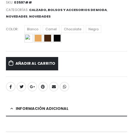
original
actual
SKU:
03597##
era:
es:
CATEGORÍAS:
CALZADO, BOLSOS Y ACCESORIOS DE MODA
,
$68.000,00.
$45.000,00.
NOVEDADES
,
NOVEDADES
COLOR
Blanco
Camel
Chocolate
Negro
AÑADIR AL CARRITO
INFORMACIÓN ADICIONAL