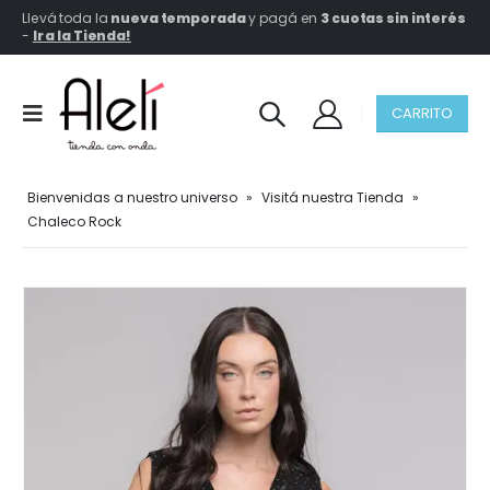
Llevá toda la
nueva temporada
y pagá en
3 cuotas sin interés
-
Ir a la Tienda!
CARRITO
Bienvenidas a nuestro universo
»
Visitá nuestra Tienda
»
Chaleco Rock