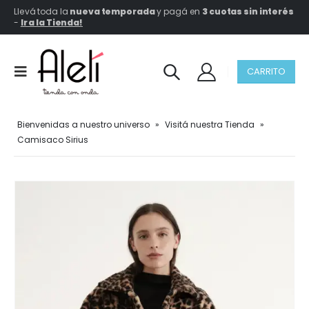
Llevá toda la
nueva temporada
y pagá en
3 cuotas sin interés
-
Ir a la Tienda!
CARRITO
Bienvenidas a nuestro universo
»
Visitá nuestra Tienda
»
Camisaco Sirius