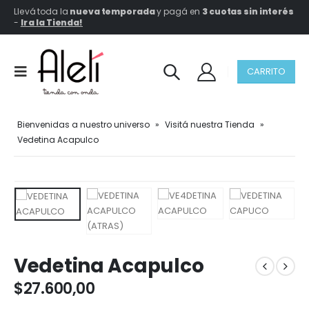
Llevá toda la
nueva temporada
y pagá en
3 cuotas sin interés
-
Ir a la Tienda!
CARRITO
Bienvenidas a nuestro universo
»
Visitá nuestra Tienda
»
Vedetina Acapulco
Vedetina Acapulco
$
27.600,00