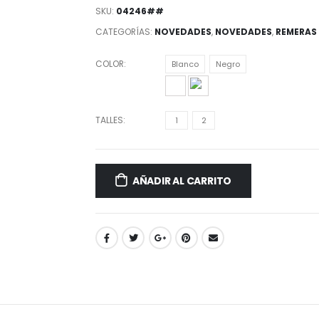
SKU:
04246##
CATEGORÍAS:
NOVEDADES
,
NOVEDADES
,
REMERAS
COLOR
Blanco
Negro
TALLES
1
2
AÑADIR AL CARRITO