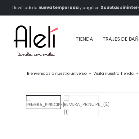
Llevá toda la
nueva temporada
y pagá en
3 cuotas sin inter
TIENDA
TRAJES DE BA
Bienvenidas a nuestro universo
»
Visitá nuestra Tienda
»