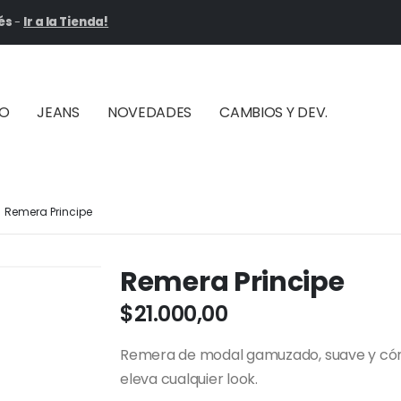
és
-
Ir a la Tienda!
ÑO
JEANS
NOVEDADES
CAMBIOS Y DEV.
Remera Principe
Remera Principe
$
21.000,00
Remera de modal gamuzado, suave y cómod
eleva cualquier look.