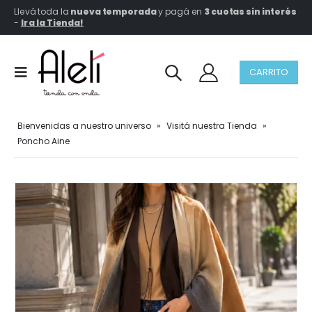
Llevá toda la
nueva temporada
y pagá en
3 cuotas sin interés
-
Ir a la Tienda!
CARRITO
Bienvenidas a nuestro universo
»
Visitá nuestra Tienda
»
Poncho Aine