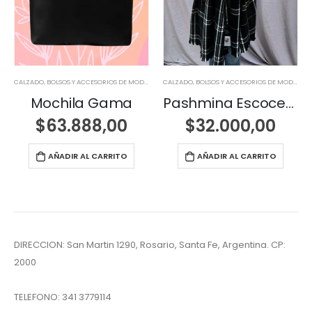
,
NOVEDADES
,
NOVEDADES
CALZADO, BOLSOS Y ACCESORIOS DE MODA
,
NOVEDADES
,
NOVEDADES
CALZADO, BOLSOS Y ACCESORIOS DE MODA
,
NO
Mochila Gama
Pashmina Escocesa
$
63.888,00
$
32.000,00
cio
ginal
ecio
AÑADIR AL CARRITO
AÑADIR AL CARRITO
:
tual
.000,00.
:
5.000,00.
DIRECCION: San Martin 1290, Rosario, Santa Fe, Argentina. CP:
2000
TELEFONO:
341 3779114