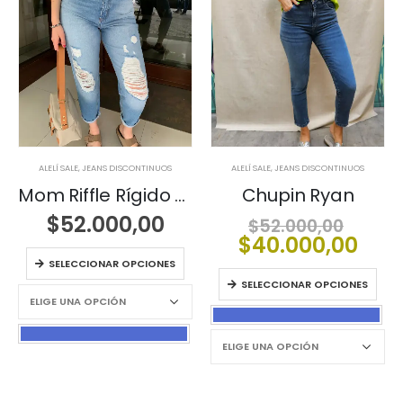
ALELÍ SALE
,
JEANS DISCONTINUOS
ALELÍ SALE
,
JEANS DISCONTINUOS
Mom Riffle Rígido Con Roturas
Chupin Ryan
El
$
52.000,00
$
52.000,00
prec
El
$
40.000,00
origi
prec
SELECCIONAR OPCIONES
era:
act
SELECCIONAR OPCIONES
$52.0
es:
$40.