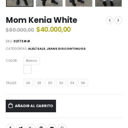
Mom Kenia White
El
El
$
40.000,00
$
80.000,00
precio
precio
original
actual
SKU:
02173##
era:
es:
CATEGORÍAS:
ALELÍ SALE
,
JEANS DISCONTINUOS
$80.000,00.
$40.000,00.
COLOR
Blanco
TALLES
26
28
30
32
34
36
AÑADIR AL CARRITO