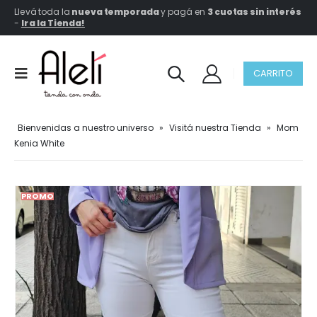
Llevá toda la
nueva temporada
y pagá en
3 cuotas sin interés
-
Ir a la Tienda!
CARRITO
Bienvenidas a nuestro universo
»
Visitá nuestra Tienda
»
Mom
Kenia White
PROMO