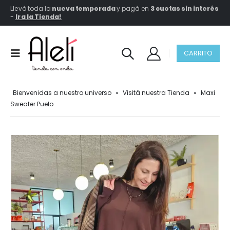
Llevá toda la
nueva temporada
y pagá en
3 cuotas sin interés
-
Ir a la Tienda!
CARRITO
Bienvenidas a nuestro universo
»
Visitá nuestra Tienda
»
Maxi
Sweater Puelo