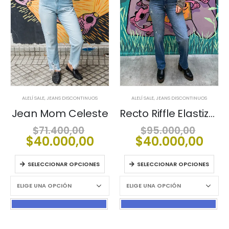
ALELÍ SALE
,
JEANS DISCONTINUOS
ALELÍ SALE
,
JEANS DISCONTINUOS
Jean Mom Celeste
Recto Riffle Elastizado
El
El
$
71.400,00
$
95.000,00
cio
precio
El
prec
El
$
40.000,00
$
40.000,00
ginal
ecio
original
precio
origi
prec
:
tual
era:
actual
era:
act
SELECCIONAR OPCIONES
SELECCIONAR OPCIONES
.000,00.
:
$71.400,00.
es:
$95.
es:
0.000,00.
$40.000,00.
$40.