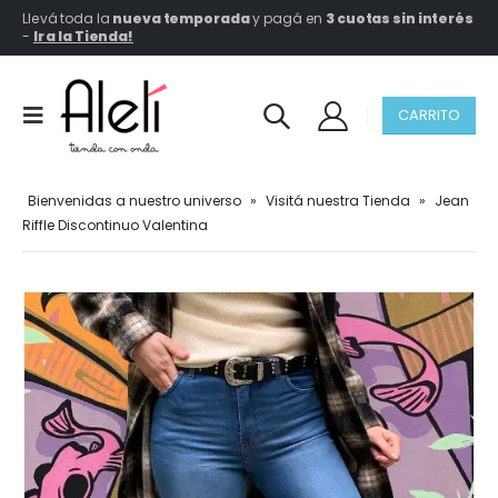
Llevá toda la
nueva temporada
y pagá en
3 cuotas sin interés
-
Ir a la Tienda!
CARRITO
Bienvenidas a nuestro universo
»
Visitá nuestra Tienda
»
Jean
Riffle Discontinuo Valentina