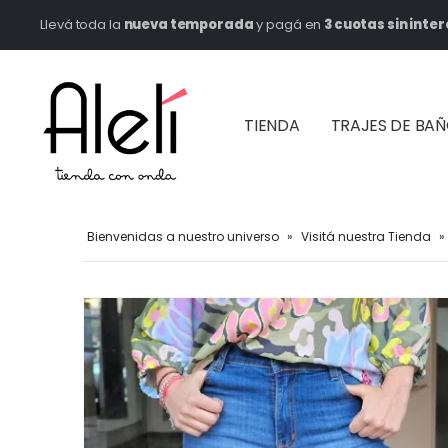
Llevá toda la
nueva temporada
y pagá en
3 cuotas sin inter
TIENDA
TRAJES DE BA
Bienvenidas a nuestro universo
»
Visitá nuestra Tienda
»