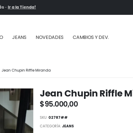
és
-
Ir a la Tienda!
ÑO
JEANS
NOVEDADES
CAMBIOS Y DEV.
Jean Chupin Riffle Miranda
Jean Chupin Riffle 
$
95.000,00
SKU:
02787##
CATEGORÍA:
JEANS