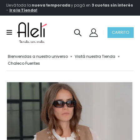
Llevá toda la
nueva temporada
y pagá en
3 cuotas sin interés
-
Ir a la Tienda!
CARRITO
Bienvenidas a nuestro universo
»
Visitá nuestra Tienda
»
Chaleco Fuentes