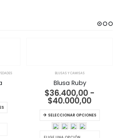
EDADES
BLUSAS Y CAMISAS
BLUSA
a
Blusa Ruby
$
36.400,00
-
Rango
$
40.000,00
de
ES
precios:
SELECCIONAR OPCIONES
desde
$36.400,00