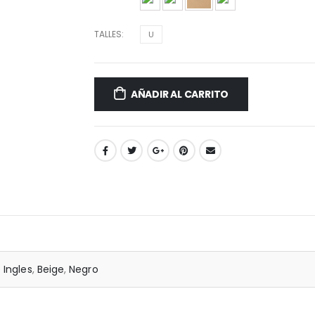
TALLES
U
AÑADIR AL CARRITO
 Ingles
,
Beige
,
Negro