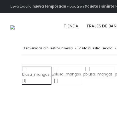
Llevá toda la
nueva temporada
y pagá en
3 cuotas sin inter
TIENDA
TRAJES DE BA
Bienvenidas a nuestro universo
»
Visitá nuestra Tienda
»