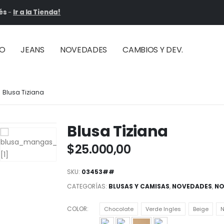
és
-
Ir a la Tienda!
ÑO
JEANS
NOVEDADES
CAMBIOS Y DEV.
Blusa Tiziana
Blusa Tiziana
$
25.000,00
SKU:
03453##
CATEGORÍAS:
BLUSAS Y CAMISAS
,
NOVEDADES
,
NO
COLOR
Chocolate
Verde Ingles
Beige
N