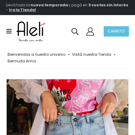
Llevá toda la
nueva temporada
y pagá en
3 cuotas sin interés
-
Ir a la Tienda!
CARRITO
Bienvenidas a nuestro universo
»
Visitá nuestra Tienda
»
Bermuda Anna