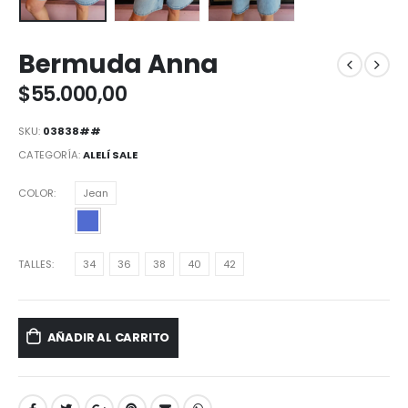
Bermuda Anna
$
55.000,00
SKU:
03838##
CATEGORÍA:
ALELÍ SALE
COLOR
Jean
TALLES
34
36
38
40
42
AÑADIR AL CARRITO