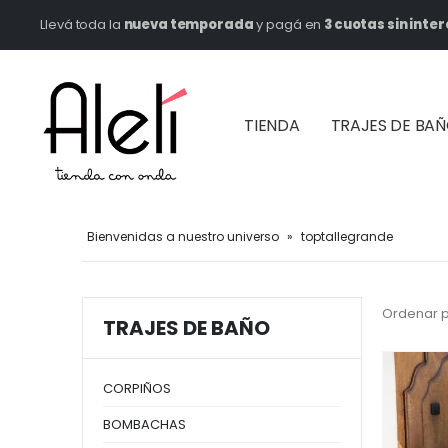
Llevá toda la
nueva temporada
y pagá en
3 cuotas sin inter
TIENDA
TRAJES DE BA
Bienvenidas a nuestro universo
»
toptallegrande
Ordenar p
TRAJES DE BAÑO
CORPIÑOS
BOMBACHAS