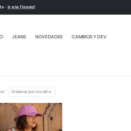
és
-
Ir a la Tienda!
ÑO
JEANS
NOVEDADES
CAMBIOS Y DEV.
or: