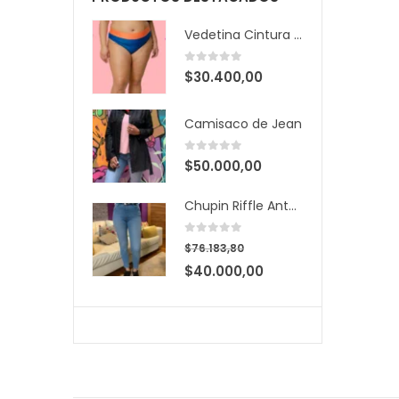
Vedetina Cintura Bicolor
0
out of 5
$
30.400,00
Camisaco de Jean
0
out of 5
$
50.000,00
Chupin Riffle Antonella
0
out of 5
$
76.183,80
El
El
$
40.000,00
precio
precio
original
actual
era:
es:
$76.183,80.
$40.000,00.