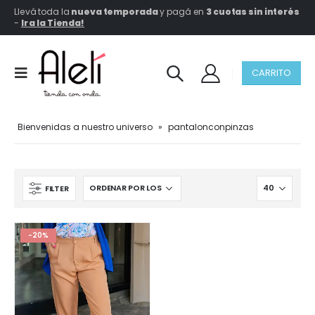
Llevá toda la
nueva temporada
y pagá en
3 cuotas sin interés
-
Ir a la Tienda!
CARRITO
Bienvenidas a nuestro universo
»
pantalonconpinzas
FILTER
-20%