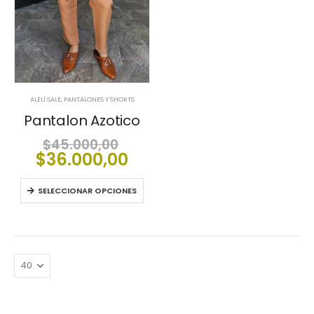
ALELÍ SALE
,
PANTALONES Y SHORTS
Pantalon Azotico
El
$
45.000,00
precio
El
$
36.000,00
original
precio
era:
actual
SELECCIONAR OPCIONES
$45.000,00.
es:
$36.000,00.