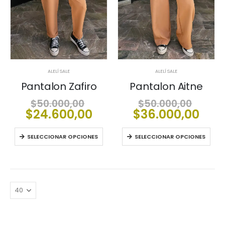
ALELÍ SALE
ALELÍ SALE
Pantalon Zafiro
Pantalon Aitne
El
El
$
50.000,00
$
50.000,00
precio
El
prec
El
$
24.600,00
$
36.000,00
original
precio
origi
prec
era:
actual
era:
act
SELECCIONAR OPCIONES
SELECCIONAR OPCIONES
$50.000,00.
es:
$50.
es:
$24.600,00.
$36.