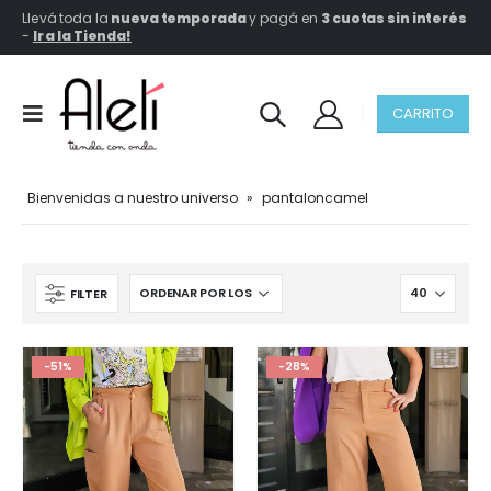
Llevá toda la
nueva temporada
y pagá en
3 cuotas sin interés
-
Ir a la Tienda!
CARRITO
Bienvenidas a nuestro universo
»
pantaloncamel
FILTER
-51%
-28%