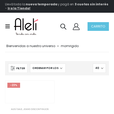
Llevá toda la
nueva temporada
y pagá en
3 cuotas sin interés
-
Ir a la Tienda!
CARRITO
Bienvenidas a nuestro universo
»
momrigido
FILTER
-23%
ALELÍ SALE
,
JEANS DISCONTINUOS