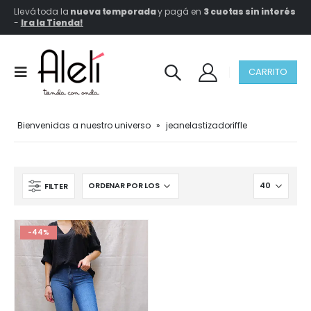
Llevá toda la
nueva temporada
y pagá en
3 cuotas sin interés
-
Ir a la Tienda!
CARRITO
Bienvenidas a nuestro universo
»
jeanelastizadoriffle
FILTER
-44%