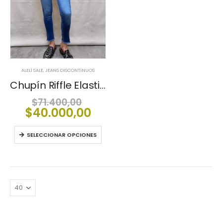
ALELÍ SALE
,
JEANS DISCONTINUOS
Chupín Riffle Elastizado Eva
El
$
71.400,00
precio
El
$
40.000,00
original
precio
era:
actual
SELECCIONAR OPCIONES
$71.400,00.
es:
$40.000,00.