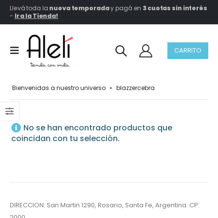
Llevá toda la
nueva temporada
y pagá en
3 cuotas sin interés
-
Ir a la Tienda!
CARRITO
Bienvenidas a nuestro universo
»
blazzercebra
No se han encontrado productos que
coincidan con tu selección.
DIRECCION: San Martin 1290, Rosario, Santa Fe, Argentina. CP:
2000