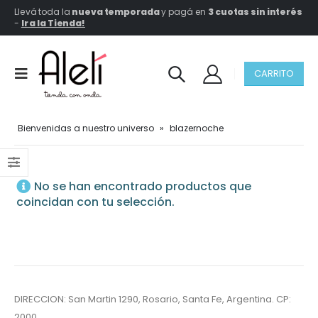
Llevá toda la
nueva temporada
y pagá en
3 cuotas sin interés
-
Ir a la Tienda!
CARRITO
Bienvenidas a nuestro universo
»
blazernoche
No se han encontrado productos que
coincidan con tu selección.
DIRECCION: San Martin 1290, Rosario, Santa Fe, Argentina. CP:
2000