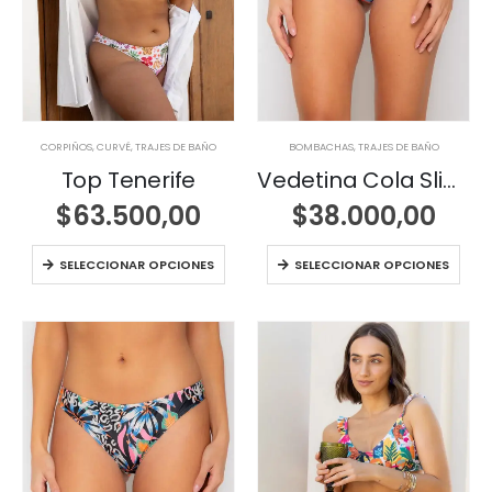
CORPIÑOS
,
CURVÉ
,
TRAJES DE BAÑO
BOMBACHAS
,
TRAJES DE BAÑO
Top Tenerife
Vedetina Cola Slim con Pretina
$
63.500,00
$
38.000,00
SELECCIONAR OPCIONES
SELECCIONAR OPCIONES
,00.