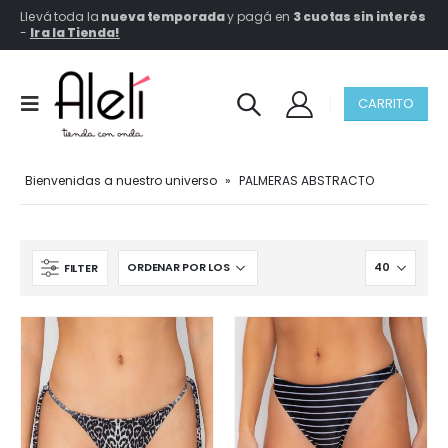
Llevá toda la
nueva temporada
y pagá en
3 cuotas sin interés
-
Ir a la Tienda!
CARRITO
Bienvenidas a nuestro universo
»
PALMERAS ABSTRACTO
FILTER