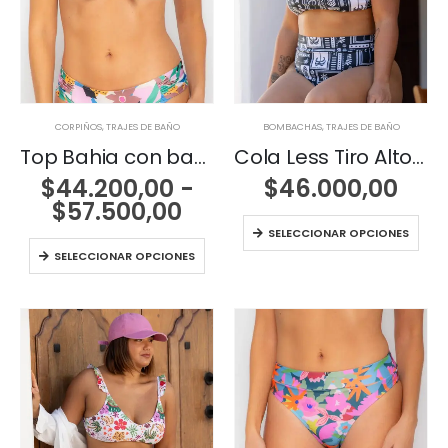
CORPIÑOS
,
TRAJES DE BAÑO
BOMBACHAS
,
TRAJES DE BAÑO
Top Bahia con base y moño
Cola Less Tiro Alto Aruba
$
44.200,00
-
$
46.000,00
Rango
$
57.500,00
de
SELECCIONAR OPCIONES
precios:
SELECCIONAR OPCIONES
desde
$44.200,00
hasta
$57.500,00