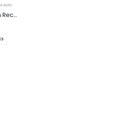
DE BAÑO
Vedetina Tiro Alto con Recorte
ES