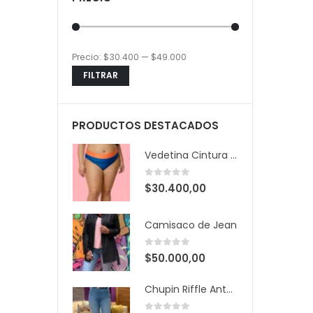
Precio:
$30.400
—
$49.000
Precio
Precio
FILTRAR
mínimo
máximo
PRODUCTOS DESTACADOS
Vedetina Cintura Bicolor
0
out of 5
$
30.400,00
Camisaco de Jean
0
out of 5
$
50.000,00
Chupin Riffle Antonella