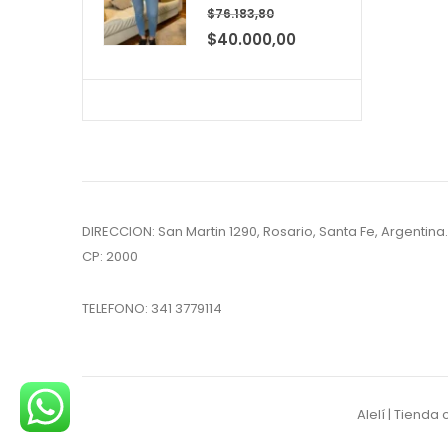
0
out of 5
$
76.183,80
El
El
$
40.000,00
precio
precio
original
actual
era:
es:
$76.183,80.
$40.000,00.
DIRECCION: San Martin 1290, Rosario, Santa Fe, Argentina.
CP: 2000
TELEFONO:
341 3779114
Alelí | Tiend