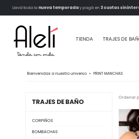
Llevá toda la
nueva temporada
y pagá en
3 cuotas sin inter
TIENDA
TRAJES DE BA
Bienvenidas a nuestro universo
»
PRINT MANCHAS
Ordenar p
TRAJES DE BAÑO
CORPIÑOS
BOMBACHAS