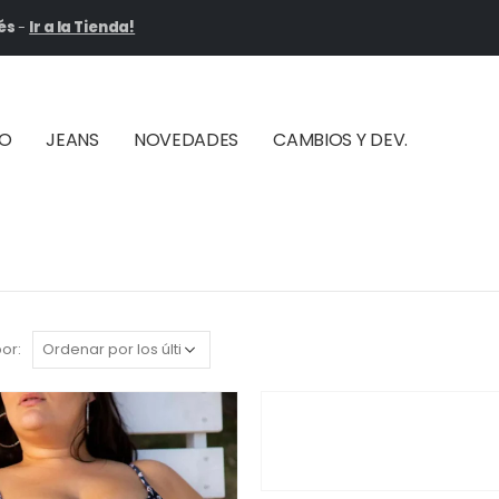
és
-
Ir a la Tienda!
ÑO
JEANS
NOVEDADES
CAMBIOS Y DEV.
or: