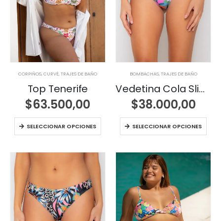
CORPIÑOS
,
CURVÉ
,
TRAJES DE BAÑO
BOMBACHAS
,
TRAJES DE BAÑO
Top Tenerife
Vedetina Cola Slim con Pretina
$
63.500,00
$
38.000,00
SELECCIONAR OPCIONES
SELECCIONAR OPCIONES