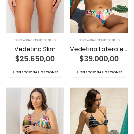
BOMBACHAS
,
TRAJES DE BAÑO
BOMBACHAS
,
TRAJES DE BAÑO
Vedetina Slim
Vedetina Laterales Drapeados
$
25.650,00
$
39.000,00
SELECCIONAR OPCIONES
SELECCIONAR OPCIONES
,00.