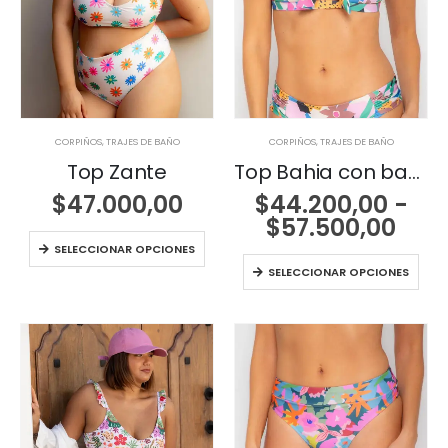
CORPIÑOS
,
TRAJES DE BAÑO
CORPIÑOS
,
TRAJES DE BAÑO
Top Zante
Top Bahia con base y moño
$
47.000,00
$
44.200,00
-
Ran
$
57.500,00
de
SELECCIONAR OPCIONES
prec
SELECCIONAR OPCIONES
des
$44
has
$57.