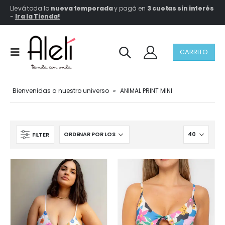
Llevá toda la
nueva temporada
y pagá en
3 cuotas sin interés
-
Ir a la Tienda!
CARRITO
Bienvenidas a nuestro universo
»
ANIMAL PRINT MINI
FILTER