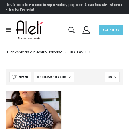
Llevá toda la
nueva temporada
y pagá en
3 cuotas sin interés
-
Ir a la Tienda!
CARRITO
Bienvenidas a nuestro universo
»
BIG LEAVES X
FILTER