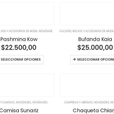
LSOS Y ACCESORIOS DE MODA
,
NOVEDADES
,
NOVEDADES
CALZADO, BOLSOS Y ACCESORIOS DE MODA
Pashmina Kow
Bufanda Kaia
$
22.500,00
$
25.000,00
SELECCIONAR OPCIONES
SELECCIONAR OPCION
 Y CAMISAS
,
NOVEDADES
,
NOVEDADES
CAMPERAS Y ABRIGOS
,
NOVEDADES
,
NO
Camisa Sunariz
Chaqueta Chia