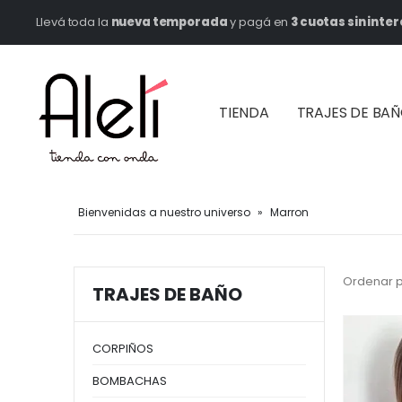
Llevá toda la
nueva temporada
y pagá en
3 cuotas sin inter
TIENDA
TRAJES DE BA
Bienvenidas a nuestro universo
»
Marron
Ordenar p
TRAJES DE BAÑO
CORPIÑOS
BOMBACHAS