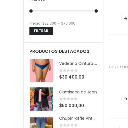
Precio:
$22.000
—
$70.000
Precio
Precio
FILTRAR
mínimo
máximo
PRODUCTOS DESTACADOS
Vedetina Cintura Bicolor
CALZADO, B
0
out of 5
$
30.400,00
Camisaco de Jean
0
out of 5
$
50.000,00
Chupin Riffle Antonella