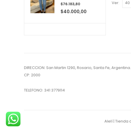
Ver:
0
out of 5
$
76.183,80
El
El
$
40.000,00
precio
precio
original
actual
era:
es:
$76.183,80.
$40.000,00.
DIRECCION: San Martin 1290, Rosario, Santa Fe, Argentina.
CP: 2000
TELEFONO:
341 3779114
Alelí | Tiend