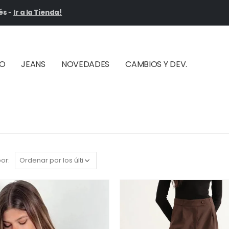
és
-
Ir a la Tienda!
ÑO
JEANS
NOVEDADES
CAMBIOS Y DEV.
or: