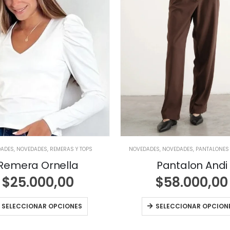
DADES
,
NOVEDADES
,
REMERAS Y TOPS
NOVEDADES
,
NOVEDADES
,
PANTALONES
Remera Ornella
Pantalon Andi
$
25.000,00
$
58.000,00
SELECCIONAR OPCIONES
SELECCIONAR OPCION