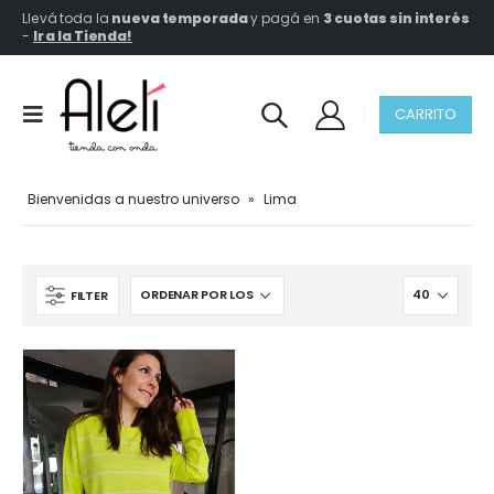
Llevá toda la
nueva temporada
y pagá en
3 cuotas sin interés
-
Ir a la Tienda!
CARRITO
Bienvenidas a nuestro universo
»
Lima
FILTER