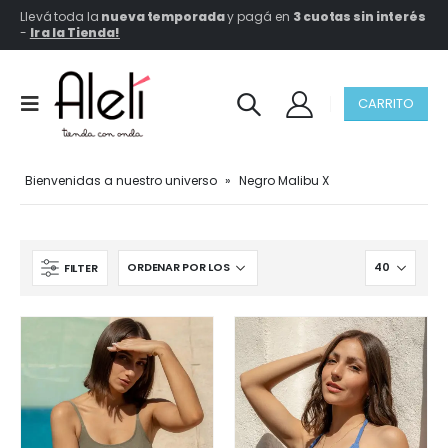
Llevá toda la
nueva temporada
y pagá en
3 cuotas sin interés
-
Ir a la Tienda!
CARRITO
Bienvenidas a nuestro universo
»
Negro Malibu X
FILTER