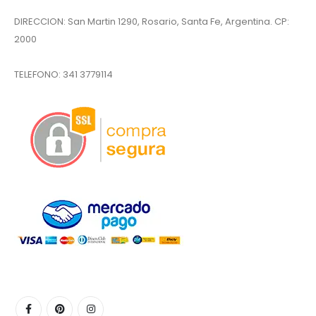
DIRECCION: San Martin 1290, Rosario, Santa Fe, Argentina. CP:
2000
TELEFONO:
341 3779114
,00.