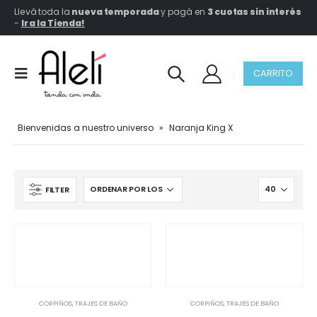
Llevá toda la
nueva temporada
y pagá en
3 cuotas sin interés
-
Ir a la Tienda!
CARRITO
Bienvenidas a nuestro universo
»
Naranja King X
FILTER
CORPIÑOS
,
TRAJES DE BAÑO
CORPIÑOS
,
TRAJES DE BAÑO