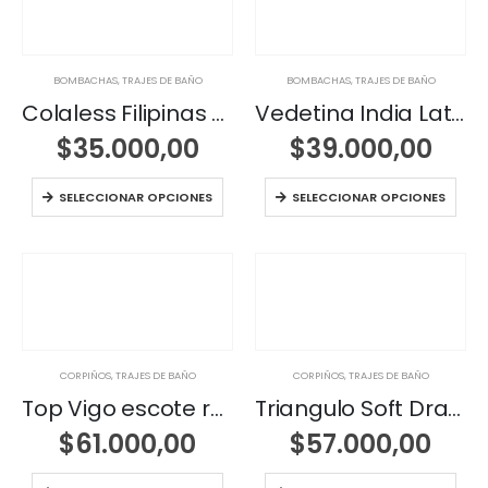
BOMBACHAS
,
TRAJES DE BAÑO
BOMBACHAS
,
TRAJES DE BAÑO
Colaless Filipinas regulable con elastico
Vedetina India Laterales Drapeados
$
35.000,00
$
39.000,00
SELECCIONAR OPCIONES
SELECCIONAR OPCIONES
CORPIÑOS
,
TRAJES DE BAÑO
CORPIÑOS
,
TRAJES DE BAÑO
Top Vigo escote redondo
Triangulo Soft Drapeado
$
61.000,00
$
57.000,00