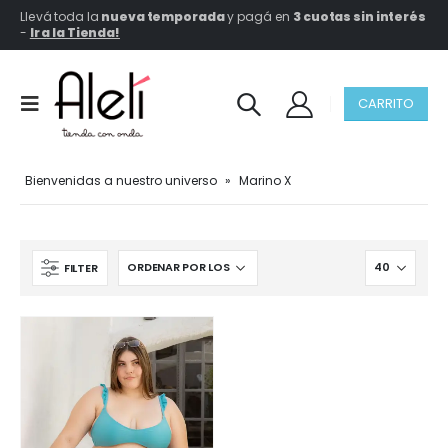
Llevá toda la
nueva temporada
y pagá en
3 cuotas sin interés
-
Ir a la Tienda!
CARRITO
Bienvenidas a nuestro universo
»
Marino X
FILTER