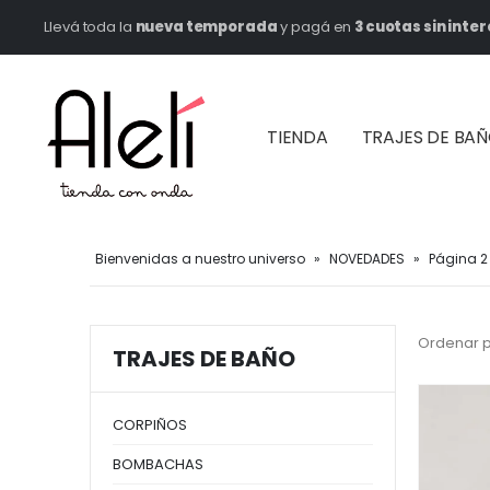
Llevá toda la
nueva temporada
y pagá en
3 cuotas sin inter
TIENDA
TRAJES DE BA
Bienvenidas a nuestro universo
»
NOVEDADES
»
Página 2
Ordenar p
TRAJES DE BAÑO
CORPIÑOS
BOMBACHAS