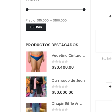
Precio:
$15.000
—
$180.000
Precio
Precio
FILTRAR
mínimo
máximo
PRODUCTOS DESTACADOS
Vedetina Cintura Bicolor
BLUSAS
0
out of 5
$
30.400,00
Camisaco de Jean
0
out of 5
$
50.000,00
Chupin Riffle Antonella