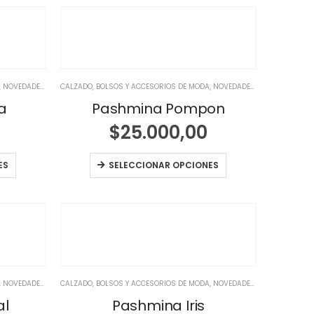
,
NOVEDADES
,
NOVEDADES
CALZADO, BOLSOS Y ACCESORIOS DE MODA
,
NOVEDADES
,
NOVEDADES
a
Pashmina Pompon
$
25.000,00
ES
SELECCIONAR OPCIONES
,
NOVEDADES
,
NOVEDADES
CALZADO, BOLSOS Y ACCESORIOS DE MODA
,
NOVEDADES
,
NOVEDADES
al
Pashmina Iris