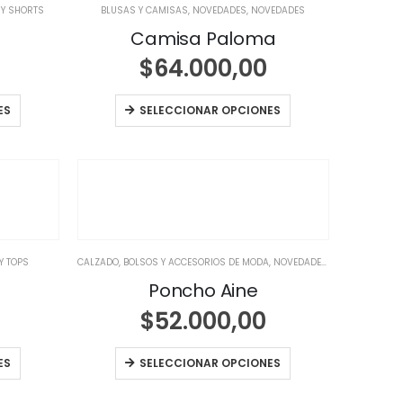
 Y SHORTS
BLUSAS Y CAMISAS
,
NOVEDADES
,
NOVEDADES
Camisa Paloma
$
64.000,00
ES
SELECCIONAR OPCIONES
Y TOPS
CALZADO, BOLSOS Y ACCESORIOS DE MODA
,
NOVEDADES
,
NOVEDADES
Poncho Aine
$
52.000,00
ES
SELECCIONAR OPCIONES