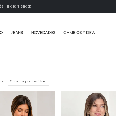
és
-
Ir a la Tienda!
ÑO
JEANS
NOVEDADES
CAMBIOS Y DEV.
or: